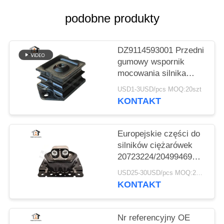
PRIVACY
podobne produkty
POLICY
DZ9114593001 Przedni
gumowy wspornik
mocowania silnika
Shacman Truck Engine
USD1-3USD/pcs MOQ:20szt
Parts
KONTAKT
Europejskie części do
silników ciężarówek
20723224/20499469
Gumowe mocowanie
USD25-30USD/pcs MOQ:20szt
silnika do VOLVO
KONTAKT
Nr referencyjny OE