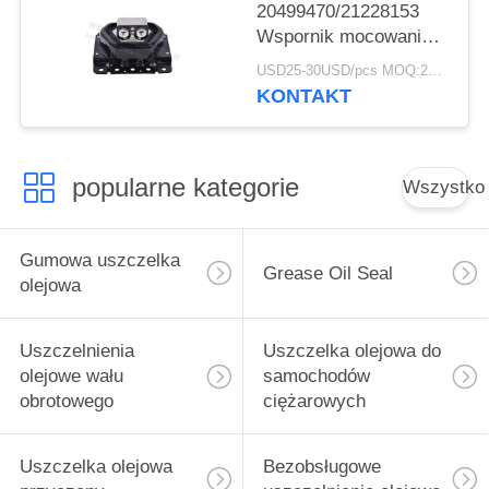
20499470/21228153
Wspornik mocowania
silnika Europejska
USD25-30USD/pcs MOQ:20szt
ciężarówka Renault
KONTAKT
popularne kategorie
Wszystko
Gumowa uszczelka
Grease Oil Seal
olejowa
Uszczelnienia
Uszczelka olejowa do
olejowe wału
samochodów
obrotowego
ciężarowych
Uszczelka olejowa
Bezobsługowe