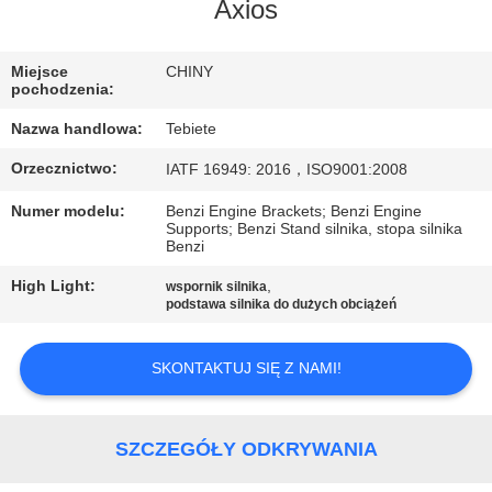
KONTROLA
Axios
JAKOŚCI
Miejsce
CHINY
pochodzenia:
SKONTAKTUJ
Nazwa handlowa:
Tebiete
SIĘ
Orzecznictwo:
IATF 16949: 2016，ISO9001:2008
Z
Numer modelu:
Benzi Engine Brackets; Benzi Engine
NAMI
Supports; Benzi Stand silnika, stopa silnika
Benzi
AKTUALNOŚCI
High Light:
,
wspornik silnika
podstawa silnika do dużych obciążeń
SPRAWY
SKONTAKTUJ SIĘ Z NAMI!
SITEMAP
SZCZEGÓŁY ODKRYWANIA