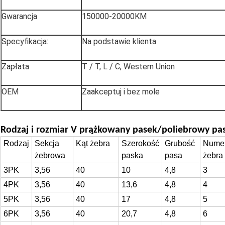
Gwarancja
150000-20000KM
Specyfikacja:
Na podstawie klienta
Zapłata
T / T, L / C, Western Union
OEM
Zaakceptuj i bez mole
Rodzaj i rozmiar
V prążkowany pasek/poliebrowy pa
Rodzaj
Sekcja
Kąt żebra
Szerokość
Grubość
Nume
żebrowa
paska
pasa
żebra
3PK
3,56
40
10
4,8
3
4PK
3,56
40
13,6
4,8
4
5PK
3,56
40
17
4,8
5
6PK
3,56
40
20,7
4,8
6