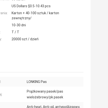
US Dollars $0.5-10.43 pcs
ania:
Karton + 40-100 sztuk / karton
zewnętrzny/
10-30 dni
:
T / T
y:
20000 szt / dzień
:
LONKING Pas
Prążkowany pasek/pas
j:
wielożebrowy/pk pasek
Anti-heat, Anti-oil, antypoślizgowy,