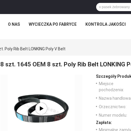
O NAS
WYCIECZKA PO FABRYCE
KONTROLA JAKOŚCI
t. Poly Rib Belt LONKING Poly V Belt
8 szt. 1645 OEM 8 szt. Poly Rib Belt LONKING P
Szczegóły Produk
Miejsce
pochodzenia:
Nazwa handlowa
Orzecznictwo:
Numer modelu:
Zapłata:
Minimalne zamów