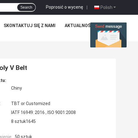
Poprosić o wycenę
|
Polish
Search
SKONTAKTUJ SIĘ Z NAMI
AKTUALNOŚCI
SPRAWY
oly V Belt
tu:
Chiny
:
TBT or Customized
IATF 16949: 2016 , ISO 9001:2008
8 sztuk1645
ienie:
50 sztuk