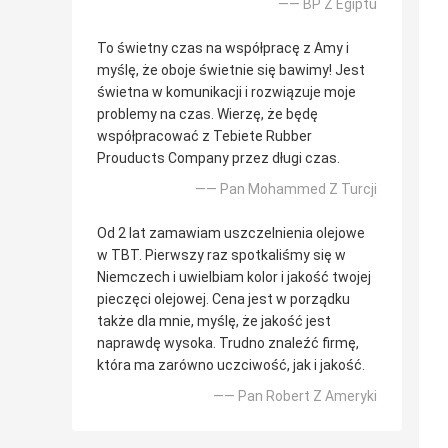
—— BP Z Egiptu
To świetny czas na współpracę z Amy i
myślę, że oboje świetnie się bawimy! Jest
świetna w komunikacji i rozwiązuje moje
problemy na czas. Wierzę, że będę
współpracować z Tebiete Rubber
Prouducts Company przez długi czas.
—— Pan Mohammed Z Turcji
Od 2 lat zamawiam uszczelnienia olejowe
w TBT. Pierwszy raz spotkaliśmy się w
Niemczech i uwielbiam kolor i jakość twojej
pieczęci olejowej. Cena jest w porządku
także dla mnie, myślę, że jakość jest
naprawdę wysoka. Trudno znaleźć firmę,
która ma zarówno uczciwość, jak i jakość.
—— Pan Robert Z Ameryki