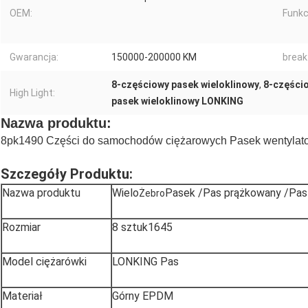
OEM:
Funkc
Gwarancja:
150000-200000 KM
break
8-częściowy pasek wieloklinowy
,
8-częścio
High Light:
pasek wieloklinowy LONKING
Nazwa produktu:
8pk1490 Części do samochodów ciężarowych Pasek wentylatora
Szczegóły Produktu:
Nazwa produktu
Wielo
Pasek /Pas prążkowany /Pas 
Żebro
Rozmiar
8 sztuk1645
Model ciężarówki
LONKING Pas
Materiał
Górny EPDM