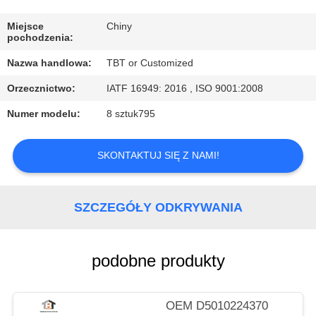
KONTROLA
JAKOŚCI
Miejsce
Chiny
pochodzenia:
Nazwa handlowa:
TBT or Customized
SKONTAKTUJ
Orzecznictwo:
IATF 16949: 2016 , ISO 9001:2008
SIĘ
Numer modelu:
8 sztuk795
Z
NAMI
SKONTAKTUJ SIĘ Z NAMI!
AKTUALNOŚCI
SZCZEGÓŁY ODKRYWANIA
SPRAWY
podobne produkty
OEM D5010224370