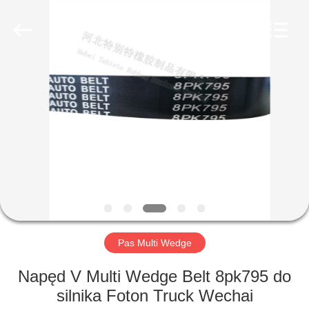
olejowa
dostawca.
Copyright
©
2019
-
2023
rubberoil-
DOM
seal.com.
All
Rights
Reserved.
PRODUKTY
O
NAS
WYCIECZKA
PO
Pas Multi Wedge
FABRYCE
Napęd V Multi Wedge Belt 8pk795 do
silnika Foton Truck Wechai