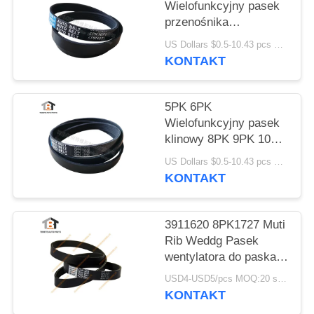
Wielofunkcyjny pasek
przenośnika
taśmowego V 5
US Dollars $0.5-10.43 pcs MOQ:50 sztuk
szt.1071
KONTAKT
5PK 6PK
Wielofunkcyjny pasek
klinowy 8PK 9PK 10PK
15PK V - pasek
US Dollars $0.5-10.43 pcs MOQ:50 sztuk
KONTAKT
3911620 8PK1727 Muti
Rib Weddg Pasek
wentylatora do paska
klinowego silnika
USD4-USD5/pcs MOQ:20 sztuk
Cummins 8PK
KONTAKT